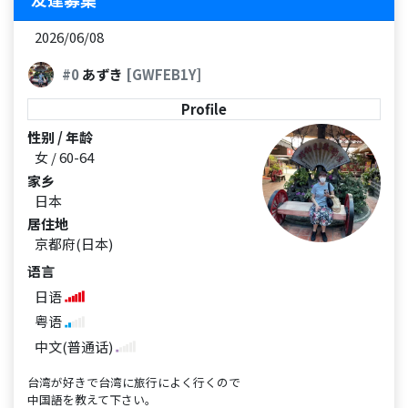
2026/06/08
#0
あずき
[GWFEB1Y]
Profile
性别 / 年龄
女 / 60-64
家乡
日本
居住地
京都府(日本)
语言
日语
粤语
中文(普通话)
台湾が好きで台湾に旅行によく行くので
中国語を教えて下さい。