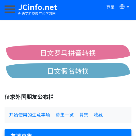
JCinfo.net
登录
切换导航
外语学习交流 互相学习网
日文罗马拼音转换
日文假名转换
简体繁体中文互换
征求外国朋友公布栏
中日汉字互换
开始使用的注意事项
募集一览
募集
收藏
友達募集