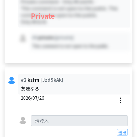
Private comment - Only #0 and #1 -
This comment is not open to the public. This
Private
comment is not open to the public.
Only #0 & #1
#X
private
[private]
This comment is not open to the public.
#2
kzfm
[JzdSkAk]
友達なろ
2026/07/26
送出