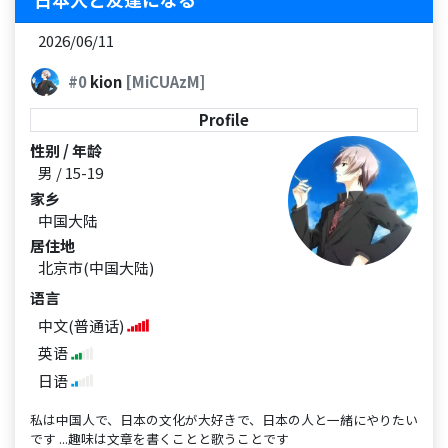
2026/06/11
#0
kion
[MiCUAzM]
Profile
性别 / 年龄
男 / 15-19
家乡
中国大陆
居住地
北京市(中国大陆)
语言
中文(普通话)
英语
日语
私は中国人で、日本の文化が大好きで、日本の人と一緒にやりたい
です ...趣味は文章を書くことと歌うことです