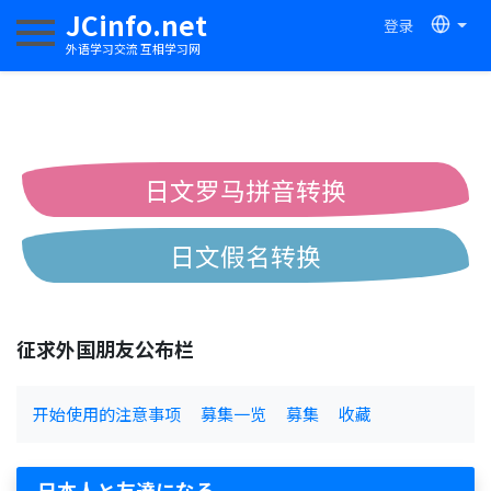
JCinfo.net
登录
切换导航
外语学习交流 互相学习网
日文罗马拼音转换
日文假名转换
简体繁体中文互换
征求外国朋友公布栏
中日汉字互换
开始使用的注意事项
募集一览
募集
收藏
日本人と友達になる