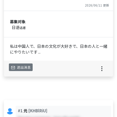
2026/06/11 更新
募集对象
日语
话者
私は中国人で、日本の文化が大好きで、日本の人と一緒
にやりたいです ...
送出消息
#1
元
[KHBlRiU]