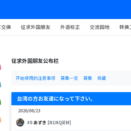
言交换
征求外国朋友
外语校正
交流园地
转换
征求外国朋友公布栏
开始使用的注意事项
募集一览
募集
收藏
台湾の方お友達になって下さい。
2026/06/23
#0
あずき
[N1NQiEM]