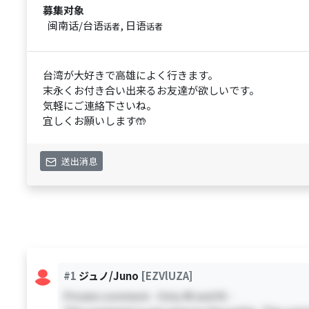
募集对象
闽南话/台语
, 日语
话者
话者
台湾が大好きで高雄によく行きます。
末永くお付き合い出来るお友達が欲しいです。
気軽にご連絡下さいね。
宜しくお願いします🤲
送出消息
#1
ジュノ/Juno
[EZVlUZA]
Private comment - Only #0 and #1 -