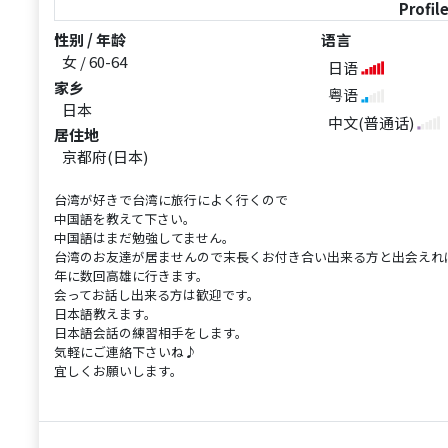
Profil
性别 / 年龄
语言
女 / 60-64
日语
家乡
粤语
日本
中文(普通话)
居住地
京都府(日本)
台湾が好きで台湾に旅行によく行くので
中国語を教えて下さい。
中国語はまだ勉強してません。
台湾のお友達が居ませんので末長くお付き合い出来る方と出会えれ
年に数回高雄に行きます。
会ってお話し出来る方は歓迎です。
日本語教えます。
日本語会話の練習相手をします。
気軽にご連絡下さいね♪
宜しくお願いします。