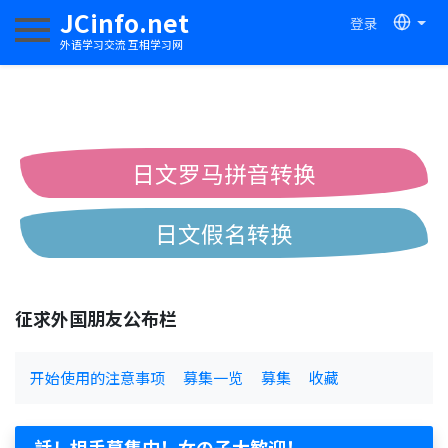
JCinfo.net
登录
切换导航
外语学习交流 互相学习网
日文罗马拼音转换
日文假名转换
简体繁体中文互换
征求外国朋友公布栏
中日汉字互换
开始使用的注意事项
募集一览
募集
收藏
話し相手募集中！女の子大歓迎！