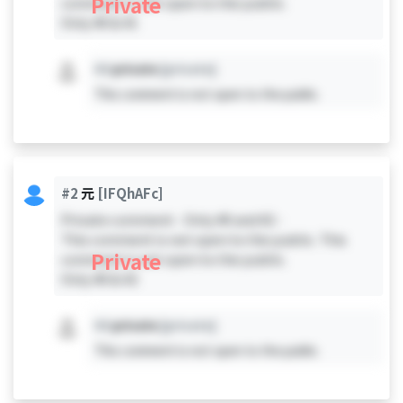
Private
comment is not open to the public.
Only #0 & #1
#X
private
[private]
This comment is not open to the public.
#2
元
[IFQhAFc]
Private comment - Only #0 and #2 -
This comment is not open to the public. This
Private
comment is not open to the public.
Only #0 & #2
#X
private
[private]
This comment is not open to the public.