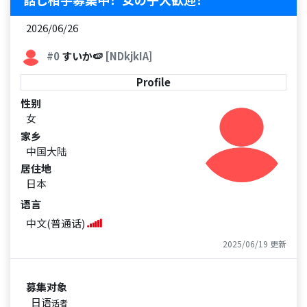
2026/06/26
#0
すいか🍉
[NDkjkIA]
Profile
性别
女
家乡
中国大陆
居住地
日本
语言
中文(普通话)
2025/06/19 更新
募集对象
日语
话者