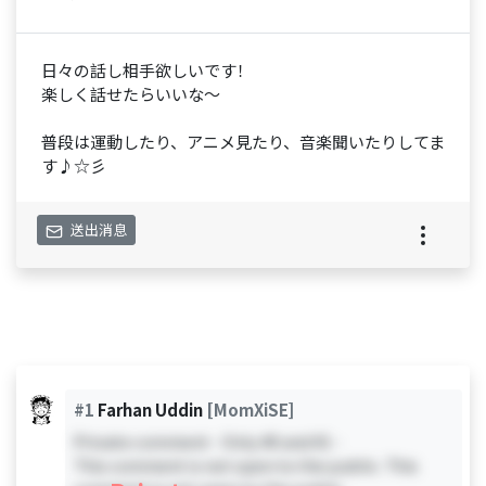
日々の話し相手欲しいです！
楽しく話せたらいいな～
普段は運動したり、アニメ見たり、音楽聞いたりしてま
す♪☆彡
送出消息
#1
Farhan Uddin
[MomXiSE]
Private comment - Only #0 and #1 -
This comment is not open to the public. This