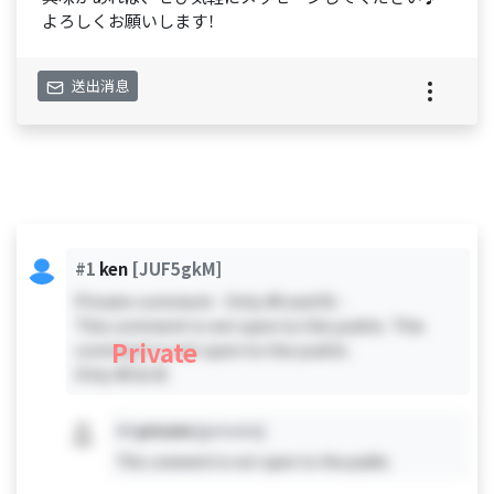
よろしくお願いします！
送出消息
#1
ken
[JUF5gkM]
Private comment - Only #0 and #1 -
This comment is not open to the public. This
Private
comment is not open to the public.
Only #0 & #1
#X
private
[private]
This comment is not open to the public.