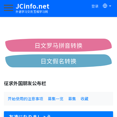
JCinfo.net
登录
切换导航
外语学习交流 互相学习网
日文罗马拼音转换
日文假名转换
简体繁体中文互换
征求外国朋友公布栏
中日汉字互换
开始使用的注意事项
募集一览
募集
收藏
友達になりましょう