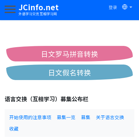
JCinfo.net
登录
切换导航
外语学习交流 互相学习网
日文罗马拼音转换
日文假名转换
简体繁体中文互换
语言交换（互相学习）募集公布栏
中日汉字互换
开始使用的注意事项
募集一览
募集
关于语言交换
收藏