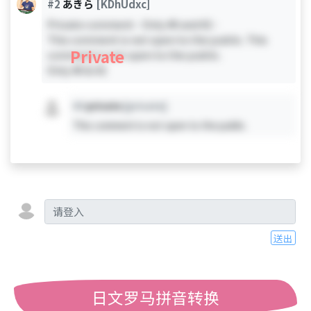
#2
あきら
[KDhUdxc]
Private comment - Only #0 and #2 -
This comment is not open to the public. This
Private
comment is not open to the public.
Only #0 & #2
#X
private
[private]
This comment is not open to the public.
送出
日文罗马拼音转换