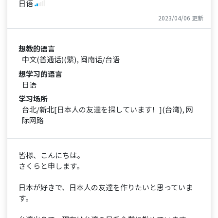
日语
2023/04/06 更新
想教的语言
中文(普通话)(繁), 闽南话/台语
想学习的语言
日语
学习场所
台北/新北[日本人の友達を探しています！](台湾), 网
际网路
皆様、こんにちは。
さくらと申します。
日本が好きで、日本人の友達を作りたいと思っていま
す。