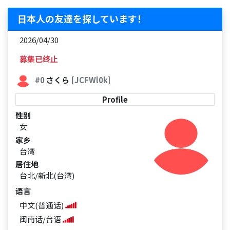
日本人の友達を探しています！
2026/04/30
募集已终止
#0
さくら
[JCFWl0k]
Profile
性别
女
家乡
台湾
居住地
台北/新北(台湾)
语言
中文(普通话)
闽南话/台语