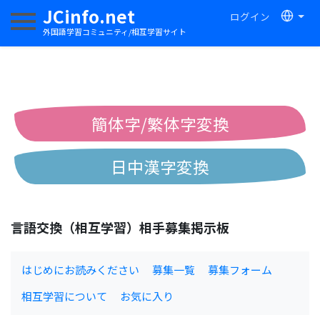
JCinfo.net
ログイン
ナビゲーションを切り替える
外国語学習コミュニティ/相互学習サイト
簡体字/繁体字変換
日中漢字変換
中国語ピンイン変換
言語交換（相互学習）相手募集掲示板
中国語注音変換
はじめにお読みください
募集一覧
募集フォーム
相互学習について
お気に入り