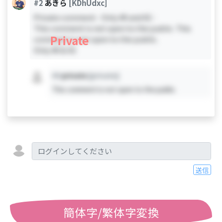
#2
あきら
[KDhUdxc]
Private comment - Only #0 and #2 -
This comment is not open to the public. This
Private
comment is not open to the public.
Only #0 & #2
#X
private
[private]
This comment is not open to the public.
送信
簡体字/繁体字変換