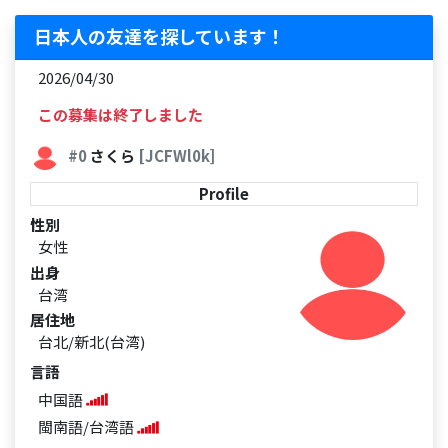
日本人の友達を探しています！
2026/04/30
この募集は終了しました
#0
さくら
[JCFWl0k]
Profile
性別
女性
出身
台湾
居住地
台北/新北(台湾)
言語
中国語
閩南語/台湾語