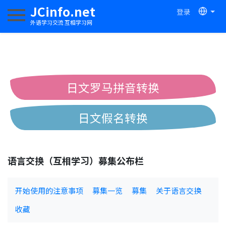
JCinfo.net
登录
切换导航
外语学习交流 互相学习网
日文罗马拼音转换
日文假名转换
简体繁体中文互换
语言交换（互相学习）募集公布栏
中日汉字互换
开始使用的注意事项
募集一览
募集
关于语言交换
收藏