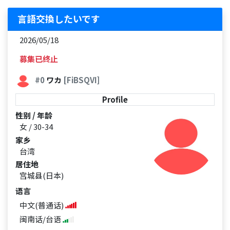
言語交換したいです
2026/05/18
募集已终止
#0
ワカ
[FiBSQVI]
Profile
性别 / 年龄
女 / 30-34
家乡
台湾
居住地
宫城县(日本)
语言
中文(普通话)
闽南话/台语