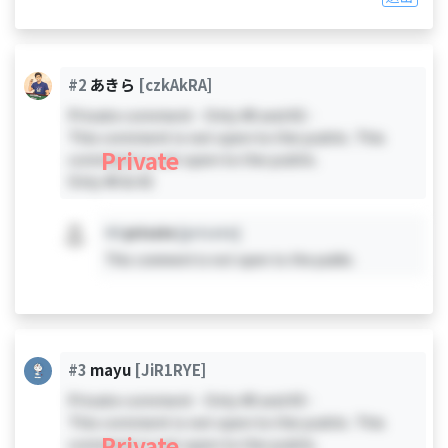
#2
あきら
[czkAkRA]
Private comment - Only #0 and #2 -
This comment is not open to the public. This
Private
comment is not open to the public.
Only #0 & #2
#X
private
[private]
This comment is not open to the public.
#3
mayu
[JiR1RYE]
Private comment - Only #0 and #3 -
This comment is not open to the public. This
Private
comment is not open to the public.