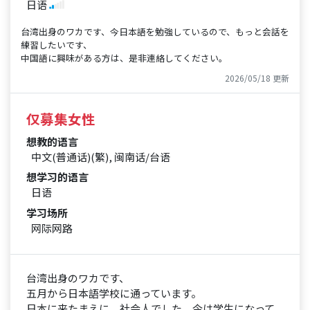
日语
台湾出身のワカです、今日本語を勉強しているので、もっと会話を
練習したいです、
中国語に興味がある方は、是非連絡してください。
2026/05/18 更新
仅募集女性
想教的语言
中文(普通话)(繁), 闽南话/台语
想学习的语言
日语
学习场所
网际网路
台湾出身のワカです、
五月から日本語学校に通っています。
日本に来たまえに、社会人でした、今は学生になって