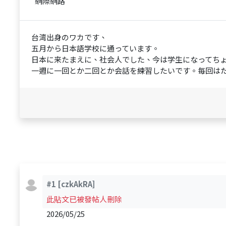
網際網路
台湾出身のワカです、
五月から日本語学校に通っています。
日本に来たまえに、社会人でした、今は学生になってち
一週に一回とか二回とか会話を練習したいです。毎回はた
#1
[czkAkRA]
此貼文已被發帖人刪除
2026/05/25