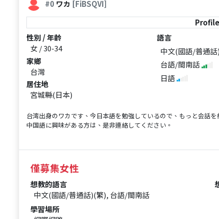
#0
ワカ
[FiBSQVI]
Profil
性別 / 年齡
語言
女 / 30-34
中文(國語/普通話
家鄉
台語/閩南話
台灣
日語
居住地
宮城縣(日本)
台湾出身のワカです、今日本語を勉強しているので、もっと会話を
中国語に興味がある方は、是非連絡してください。
僅募集女性
想教的語言
中文(國語/普通話)(繁), 台語/閩南話
學習場所