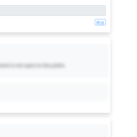
送出
ent is not open to the public.