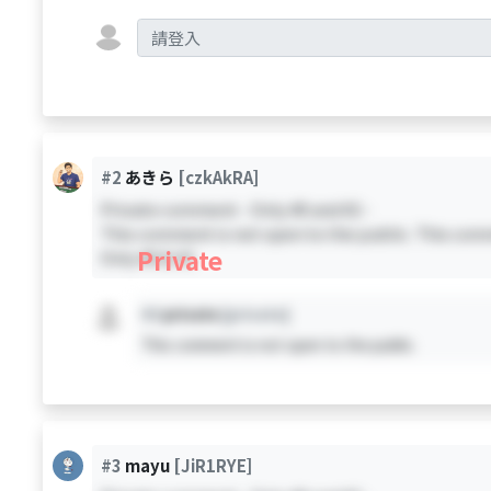
#2
あきら
[czkAkRA]
Private comment - Only #0 and #2 -
This comment is not open to the public. This comm
Private
Only #0 & #2
#X
private
[private]
This comment is not open to the public.
#3
mayu
[JiR1RYE]