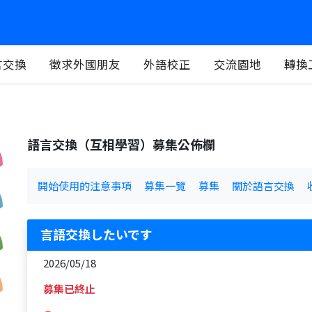
言交換
徵求外國朋友
外語校正
交流園地
轉換
語言交換（互相學習）募集公佈欄
開始使用的注意事項
募集一覽
募集
關於語言交換
言語交換したいです
2026/05/18
募集已終止