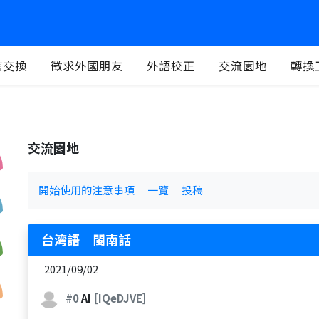
言交換
徵求外國朋友
外語校正
交流園地
轉換
交流園地
開始使用的注意事項
一覽
投稿
台湾語 閩南話
2021/09/02
#0
AI
[IQeDJVE]