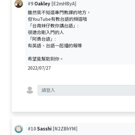
#9
Oakley
[E2mHByA]
雖然我不知道專門教課的地方，
但YouTube有教台語的頻道哦
「台南妹仔教你講台語」:
很適合剛入門的人
「阿勇台語」:
有英語、台語一起播的報導
希望能幫助到你。
2022/07/27
#10
Sasshi
[N2ZBhYM]