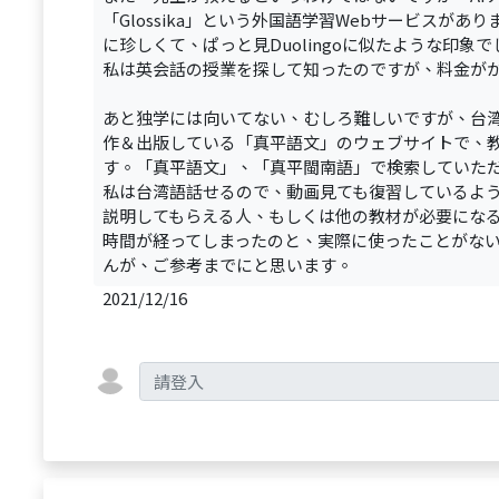
「Glossika」という外国語学習Webサービスが
に珍しくて、ぱっと見Duolingoに似たような印
私は英会話の授業を探して知ったのですが、料金が
あと独学には向いてない、むしろ難しいですが、台
作＆出版している「真平語文」のウェブサイトで、
す。「真平語文」、「真平閩南語」で検索していた
私は台湾語話せるので、動画見ても復習しているよ
説明してもらえる人、もしくは他の教材が必要にな
時間が経ってしまったのと、実際に使ったことがな
んが、ご参考までにと思います。
2021/12/16