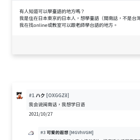
有人知道可以學臺語的地方嗎？
我是住在日本東京的日本人，想學臺語（閩南話，不是台
我在找online或教室可以跟老師學台語的地方。
#1
ハク
[OXGGZiI]
我会说闽南话，我想学日语
2021/10/27
#3
可爱的遐想
[MGVhVGM]