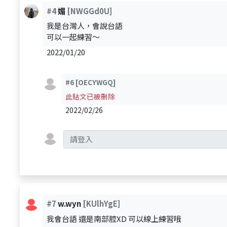
#4
媚
[NWGGd0U]
我是台灣人，會說台語
可以一起練習～
2022/01/20
#6
[OECYWGQ]
此貼文已被刪除
2022/02/26
#7
w.wyn
[KUlhYgE]
我會台語 還是南部腔XD 可以線上練習哦