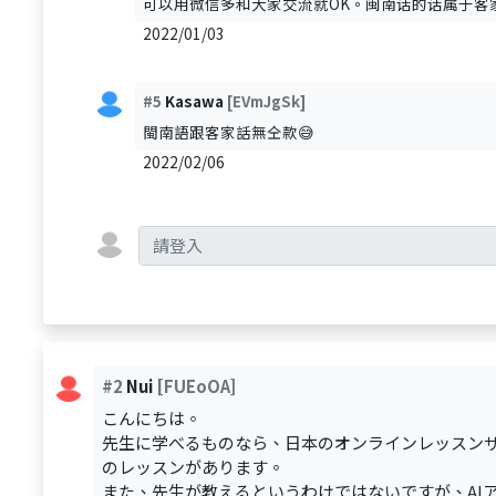
可以用微信多和大家交流就OK。闽南话的话属于客
2022/01/03
#5
Kasawa
[EVmJgSk]
閩南語跟客家話無仝款😅
2022/02/06
#2
Nui
[FUEoOA]
こんにちは。
先生に学べるものなら、日本のオンラインレッスン
のレッスンがあります。
また、先生が教えるというわけではないですが、AIア