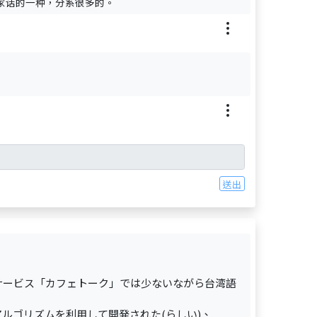
家话的一种，分系很多的。
送出
サービス「カフェトーク」では少ないながら台湾語
ルゴリズムを利用して開発された(らしい)、