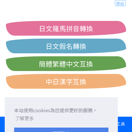
送出
日文羅馬拼音轉換
日文假名轉換
簡體繁體中文互換
中日漢字互換
本站使用cookies為您提供更好的服務。
了解更多
HOME
語言交換
徵求外國朋友
外語校正
交流園地
轉換工具
日文打字練習
西曆/和曆/民國曆對照表