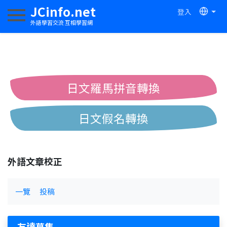
JCinfo.net
登入
切換導航
外語學習交流 互相學習網
日文羅馬拼音轉換
日文假名轉換
簡體繁體中文互換
外語文章校正
中日漢字互換
一覽
投稿
友達募集