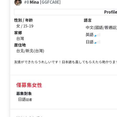
#0
Mina
[GGFCA0E]
Profil
性別 / 年齡
語言
女 / 15-19
中文(國語/普通話
家鄉
英語
台灣
日語
居住地
台北/新北(台灣)
友達ができたらうれしいです！日本語も直してもらえたら助かります！！よろしく
僅募集女性
募集對象
日語
話者