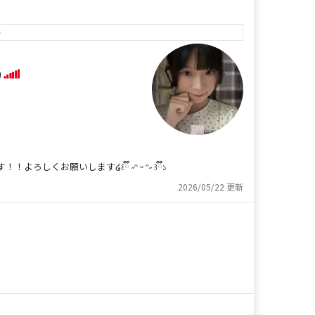
e
)
お願いします໒꒰ྀི ˶ᵔ ᵕ ᵔ˶ ꒱ྀི১
2026/05/22 更新