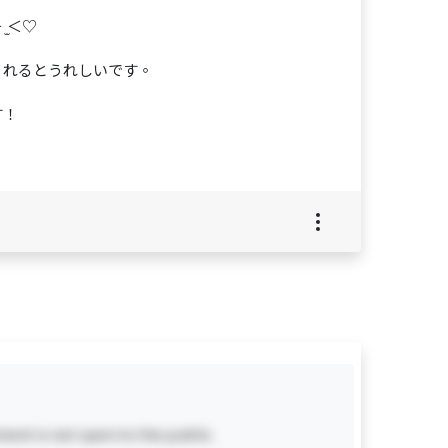
̫＜♡
くれるとうれしいです。
す！
ent is not open to the public.