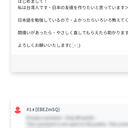
はじめまして！
私は台湾人です、日本の友達を作りたいと思っています＞ 
日本語を勉強しているので、よかったらいろいろ教えて
間違いがあったら、やさしく直してもらえたら助かりま
よろしくお願いいたします( ´͈ ᵕ `͈ )
#1
r
[EBEZmSQ]
Private comment - Only #0 and #1 -
This comment is not open to the public. This comm