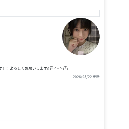
e
お願いします໒꒰ྀི ˶ᵔ ᵕ ᵔ˶ ꒱ྀི১
2026/05/22 更新