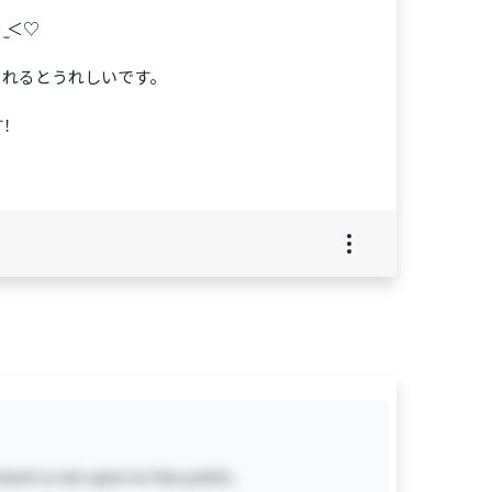
̫＜♡
くれるとうれしいです。
す！
ent is not open to the public.