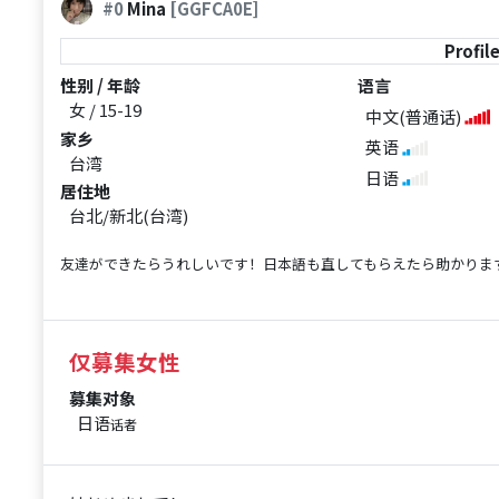
#0
Mina
[GGFCA0E]
Profil
性别 / 年龄
语言
女 / 15-19
中文(普通话)
家乡
英语
台湾
日语
居住地
台北/新北(台湾)
友達ができたらうれしいです！日本語も直してもらえたら助かります！！よろしく
仅募集女性
募集对象
日语
话者