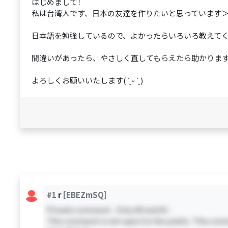
はじめまして！
私は台湾人です、日本の友達を作りたいと思っています＞ 
日本語を勉強しているので、よかったらいろいろ教えて
間違いがあったら、やさしく直してもらえたら助かりま
よろしくお願いいたします( ´͈ ᵕ `͈ )
#1
r
[EBEZmSQ]
Private comment - Only #0 and #1 -
This comment is not open to the public. This comm