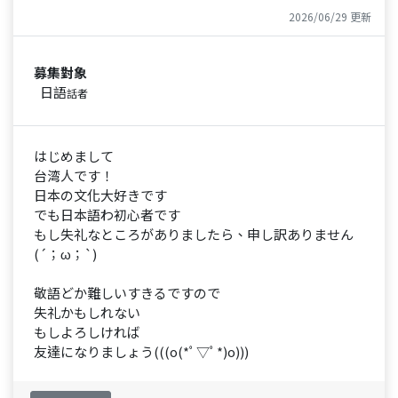
2026/06/29 更新
募集對象
日語
話者
はじめまして
台湾人です！
日本の文化大好きです
でも日本語わ初心者です
もし失礼なところがありましたら、申し訳ありません
(´；ω；`)
敬語どか難しいすきるですので
失礼かもしれない
もしよろしければ
友達になりましょう(((o(*ﾟ▽ﾟ*)o)))