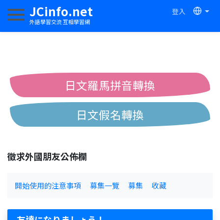
JCinfo.net
登入
切換導航
外語學習交流 互相學習網
日文羅馬拼音轉換
日文假名轉換
簡體繁體中文互換
徵求外國朋友公佈欄
中日漢字互換
開始使用的注意事項
募集一覽
募集
收藏
友達になりましょう！