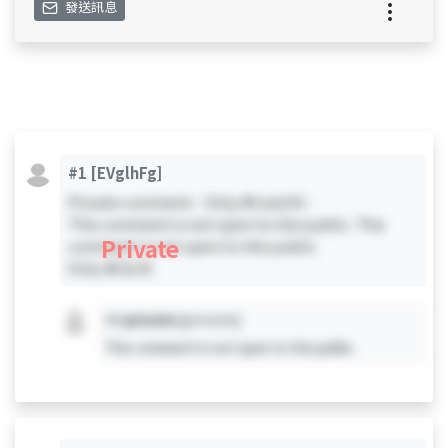
發送訊息
#1
[EVglhFg]
Private comment - Only #0 and #1 -
This comment is not open to the public. This
Private
comment is not open to the public.
Only #0 & #1
#X
private
[private]
This comment is not open to the public.