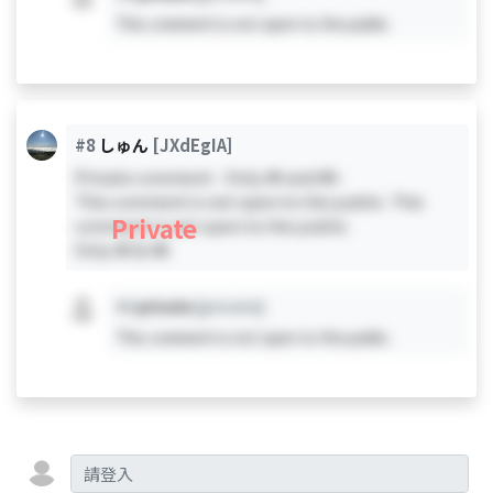
This comment is not open to the public.
#8
しゅん
[JXdEgIA]
Private comment - Only #0 and #8 -
This comment is not open to the public. This
Private
comment is not open to the public.
Only #0 & #8
#X
private
[private]
This comment is not open to the public.