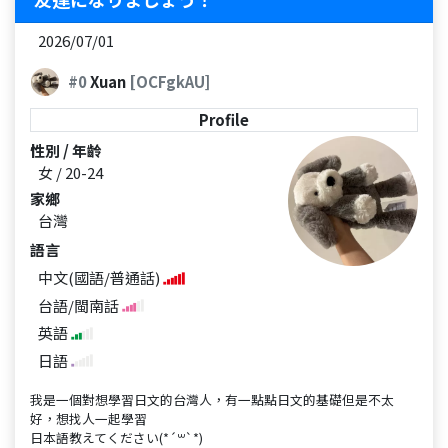
2026/07/01
#0
Xuan
[OCFgkAU]
Profile
性別 / 年齡
女 / 20-24
家鄉
台灣
語言
中文(國語/普通話)
台語/閩南話
英語
日語
我是一個對想學習日文的台灣人，有一點點日文的基礎但是不太
好，想找人一起學習
日本語教えてください(*´꒳`*)