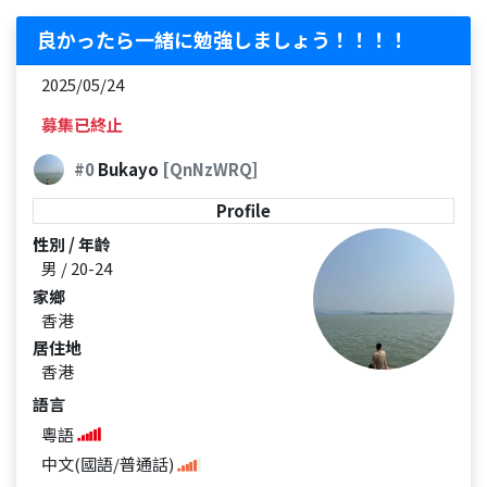
良かったら一緒に勉強しましょう！！！！
2025/05/24
募集已終止
#0
Bukayo
[QnNzWRQ]
Profile
性別 / 年齡
男 / 20-24
家鄉
香港
居住地
香港
語言
粵語
中文(國語/普通話)