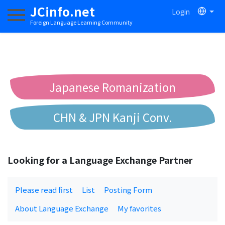
JCinfo.net
Login
Toggle navigation
Foreign Language Learning Community
Japanese Romanization
CHN & JPN Kanji Conv.
Chinese to Pinyin Conv.
Looking for a Language Exchange Partner
Chinese to Bopomofo Conv.
Please read first
List
Posting Form
About Language Exchange
My favorites