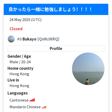
良かったら一緒に勉強しましょう！！！！
24 May 2025 (UTC)
Closed
#0
Bukayo
[QnNzWRQ]
Profile
Gender / Age
Male / 20-24
Home country
Hong Kong
Live in
Hong Kong
Languages
Cantonese
Mandarin Chinese