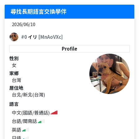
尋找長期語言交換學伴
2026/06/10
#0
イリ
[MnAoVXc]
Profile
性別
女
家鄉
台灣
居住地
台北/新北(台灣)
語言
中文(國語/普通話)
台語/閩南話
英語
日語