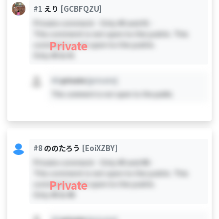
#1
えり
[GCBFQZU]
Private comment - Only #0 and #1 -
This comment is not open to the public. This
Private
comment is not open to the public.
Only #0 & #1
#X
private
[private]
This comment is not open to the public.
#8
ののたろう
[EoiXZBY]
Private comment - Only #0 and #8 -
This comment is not open to the public. This
Private
comment is not open to the public.
Only #0 & #8