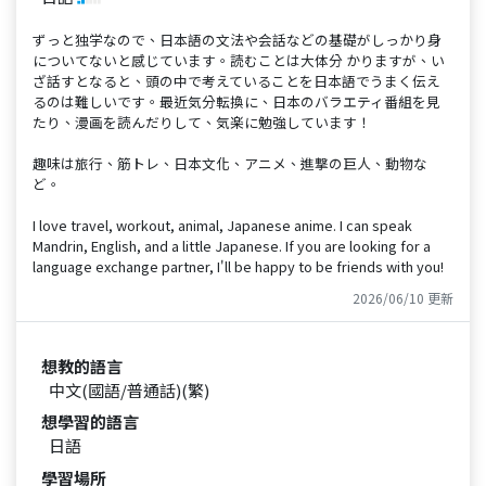
ずっと独学なので、日本語の文法や会話などの基礎がしっかり身
についてないと感じています。読むことは大体分 かりますが、い
ざ話すとなると、頭の中で考えていることを日本語でうまく伝え
るのは難しいです。最近気分転換に、日本のバラエティ番組を見
たり、漫画を読んだりして、気楽に勉強しています！
趣味は旅行、筋トレ、日本文化、アニメ、進撃の巨人、動物な
ど。
I love travel, workout, animal, Japanese anime. I can speak
Mandrin, English, and a little Japanese. If you are looking for a
language exchange partner, I'll be happy to be friends with you!
2026/06/10 更新
想教的語言
中文(國語/普通話)(繁)
想學習的語言
日語
學習場所