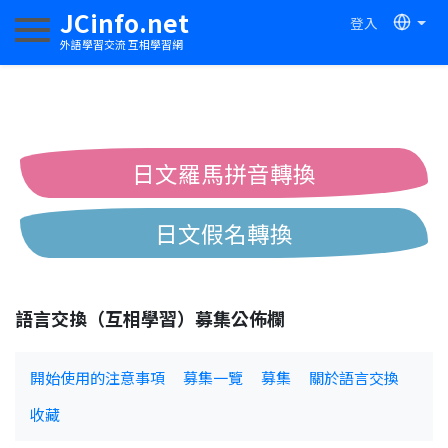
JCinfo.net
登入
切換導航
外語學習交流 互相學習網
日文羅馬拼音轉換
日文假名轉換
簡體繁體中文互換
語言交換（互相學習）募集公佈欄
中日漢字互換
開始使用的注意事項
募集一覽
募集
關於語言交換
收藏