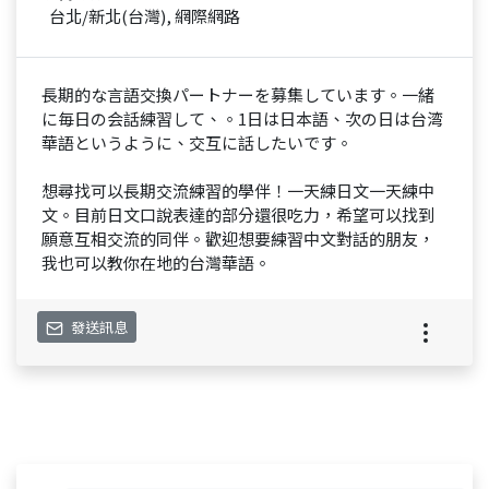
台北/新北(台灣), 網際網路
長期的な言語交換パートナーを募集しています。一緒
に毎日の会話練習して、。1日は日本語、次の日は台湾
華語というように、交互に話したいです。
想尋找可以長期交流練習的學伴！一天練日文一天練中
文。目前日文口說表達的部分還很吃力，希望可以找到
願意互相交流的同伴。歡迎想要練習中文對話的朋友，
我也可以教你在地的台灣華語。
發送訊息