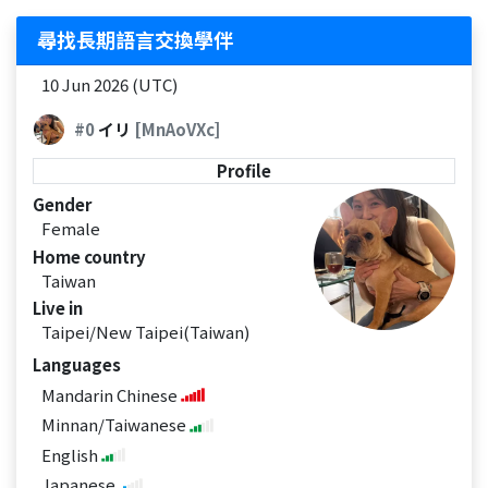
尋找長期語言交換學伴
10 Jun 2026 (UTC)
#0
イリ
[MnAoVXc]
Profile
Gender
Female
Home country
Taiwan
Live in
Taipei/New Taipei(Taiwan)
Languages
Mandarin Chinese
Minnan/Taiwanese
English
Japanese