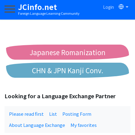
JCinfo.net
Login
Toggle navigation
Foreign Language Learning Community
Japanese Romanization
CHN & JPN Kanji Conv.
Chinese to Pinyin Conv.
Looking for a Language Exchange Partner
Chinese to Bopomofo Conv.
Please read first
List
Posting Form
About Language Exchange
My favorites