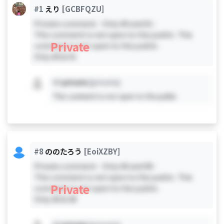
#1
えり
[GCBFQZU]
Private comment - Only #0 and #1 -
This comment is not open to the public. This
Private
comment is not open to the public.
Only #0 & #1
#X
private
[private]
This comment is not open to the public.
#8
ののたろう
[EoiXZBY]
Private comment - Only #0 and #8 -
This comment is not open to the public. This
Private
comment is not open to the public.
Only #0 & #8