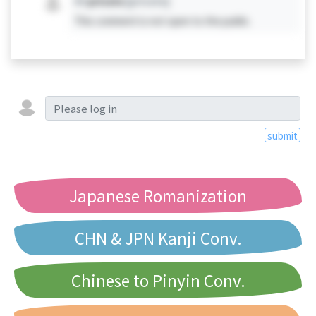
#X
private
[private]
This comment is not open to the public.
submit
Japanese Romanization
CHN & JPN Kanji Conv.
Chinese to Pinyin Conv.