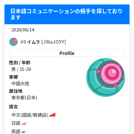
日本語コミュニケーションの相手を探しており
ます
2026/06/14
#0
イムラ
[JWaJOYY]
Profile
性別 / 年齡
男 / 25-29
家鄉
中國大陸
居住地
東京都(日本)
語言
中文(國語/普通話)
日語
英語