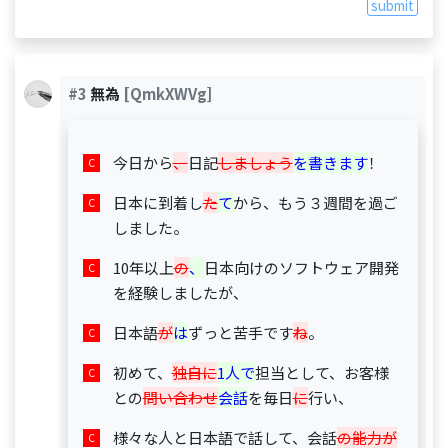
submit
#3
無為
[QmkXWVg]
今日から
、
日記
しましょう
を書きます
！
日本に到着し
た
て
から、もう３週間を過ご
しました。
10年以上
の
、
日本向けのソフトウェア開発
を経験しましたが、
日本語
が
は
ずっと苦手です
ね
。
初めて、
独自に
1人で
担当として、お客様
との
問い合わせ
会話
を毎日
に
行い、
様々な人と日本語で話して、会話
の能力が