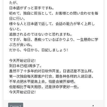
たが、
日本語がずっと苦手ですね。
初めて、独自に担当として、お客様との問い合わせを毎
日に行い、
様々な人と日本語で話して、会話の能力が早く上昇し
ないと、
追放されるのではないかと恐れますね。
ですが、毎日、愚痴っているばかりより、一生懸命に学
ぶ方が良いね。
だから、今日から、日記しましょう！
今天开始记日记！
到日本已经3周多了。
虽然干了十多年的对日软件开发，日语还是不怎么样。
第一次独自每天跟客户打合，跟各种各样的人说日语，
不早点把水平提高上去，怕是会被开掉吧。
但是相比于每天抱怨，还是拼命学更好一些。
今天开始记日记！
Correct