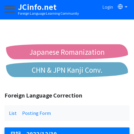
JCinfo.net
Login
Toggle navigation
Foreign Language Learning Community
Japanese Romanization
CHN & JPN Kanji Conv.
Chinese to Pinyin Conv.
Foreign Language Correction
Chinese to Bopomofo Conv.
List
Posting Form
日記 2022/12/30