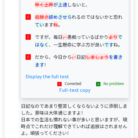
早く上昇
が上達
しないと、
追放さ
辞めさせら
れるのではないかと恐れ
てい
ます
ね
。
ですが、毎日
、
愚痴っているばかり
より
で
はなく
、一生懸命に学ぶ方が良い
です
ね。
だから、今日から
、
日記
しましょう
を書き
ます
！
Display the full text
Corrected
No problem
Full-text copy
日記なのであまり堅苦しくならないように添削しま
した。意味は大体通じますよ！
日本での生活も慣れない事が多いと思いますが、現
時点でこれだけ理解できていれば追放はされません
よ。頑張ってください！