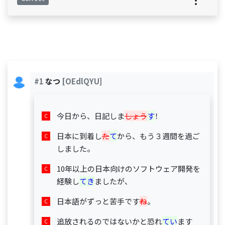
#1
なつ
[OEdlQYU]
今日から、日記しま
しょう
す
！
日本に到着し
た
て
から、もう３週間を過ご
しました。
10年以上の日本向けのソフトウェア開発を
経験し
てき
ましたが、
日本語がずっと苦手です
ね
。
追放されるのではないかと恐れ
てい
ます