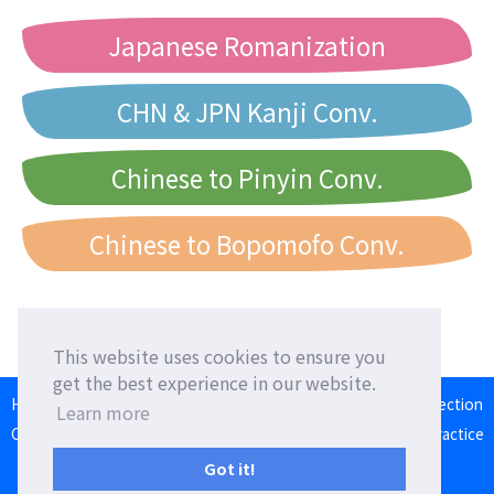
Japanese Romanization
CHN & JPN Kanji Conv.
Chinese to Pinyin Conv.
Chinese to Bopomofo Conv.
This website uses cookies to ensure you
get the best experience in our website.
HOME
Language Exchange
Foreign Friends
Language Correction
Learn more
Communication Square
Converter
Japanese Romaji Input Practice
Japan/Taiwan/Western Calendar
Got it!