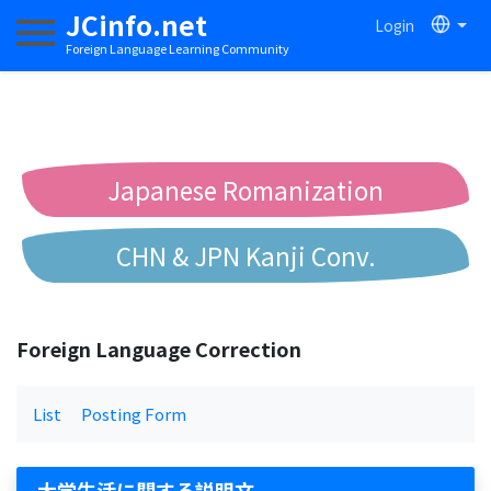
JCinfo.net
Login
Toggle navigation
Foreign Language Learning Community
Japanese Romanization
CHN & JPN Kanji Conv.
Chinese to Pinyin Conv.
Foreign Language Correction
Chinese to Bopomofo Conv.
List
Posting Form
大学生活に関する説明文