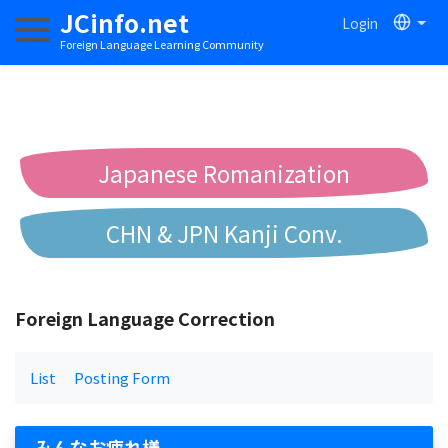
JCinfo.net
Login
Toggle navigation
Foreign Language Learning Community
Japanese Romanization
CHN & JPN Kanji Conv.
Chinese to Pinyin Conv.
Foreign Language Correction
Chinese to Bopomofo Conv.
List
Posting Form
みんなお疲れ様