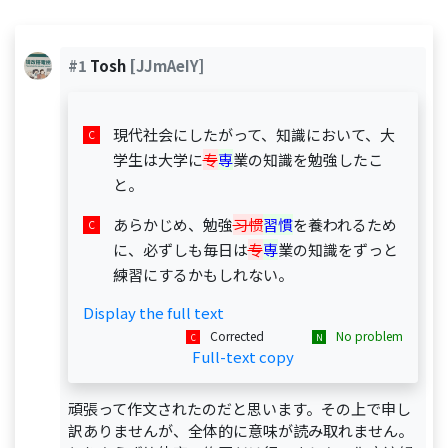
#1
Tosh
[JJmAeIY]
現代社会にしたがって、知識において、大
学生は大学に
专
専
業の知識を勉強したこ
と。
あらかじめ、勉強
习惯
習慣
を養われるため
に、必ずしも毎日は
专
専
業の知識をずっと
練習にするかもしれない。
Display the full text
Corrected
No problem
Full-text copy
頑張って作文されたのだと思います。その上で申し
訳ありませんが、全体的に意味が読み取れません。