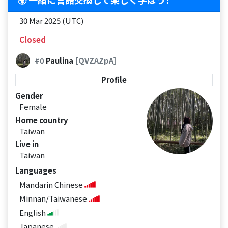
30 Mar 2025 (UTC)
Closed
#0
Paulina
[QVZAZpA]
Profile
Gender
Female
Home country
Taiwan
Live in
Taiwan
Languages
Mandarin Chinese
Minnan/Taiwanese
English
Japanese