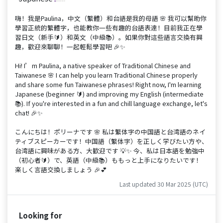
嗨！我是Paulina，中文（繁體）和台語是我的母語 🌸 我可以幫助你
學習正統的繁體字，也能教你一些有趣的台語表達！目前我正在學
習日文（新手🔰）和英文（中級📚）。如果你對這些語言交換有興
趣，歡迎來聊聊！一起輕鬆學習吧 🎉✨
Hi! I’m Paulina, a native speaker of Traditional Chinese and
Taiwanese 🌸 I can help you learn Traditional Chinese properly
and share some fun Taiwanese phrases! Right now, I'm learning
Japanese (beginner 🔰) and improving my English (intermediate
📚). If you're interested in a fun and chill language exchange, let's
chat! 🎉✨
こんにちは！ポリーナです 🌸 私は繁体字の中国語と台湾語のネイ
ティブスピーカーです！中国語（繁体字）を正しく学びたい方や、
台湾語に興味がある方、大歓迎です 💡✨ 今、私は日本語を勉強中
（初心者🔰）で、英語（中級📚）ももっと上手になりたいです！
楽しく言語交換しましょう 🎉💕
Last updated 30 Mar 2025 (UTC)
Looking for