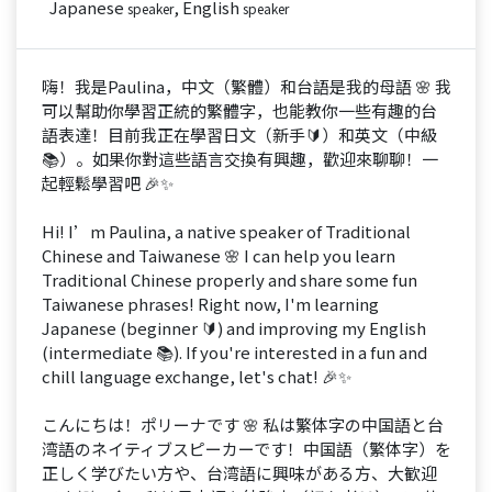
Japanese
, English
speaker
speaker
嗨！我是Paulina，中文（繁體）和台語是我的母語 🌸 我
可以幫助你學習正統的繁體字，也能教你一些有趣的台
語表達！目前我正在學習日文（新手🔰）和英文（中級
📚）。如果你對這些語言交換有興趣，歡迎來聊聊！一
起輕鬆學習吧 🎉✨
Hi! I’m Paulina, a native speaker of Traditional
Chinese and Taiwanese 🌸 I can help you learn
Traditional Chinese properly and share some fun
Taiwanese phrases! Right now, I'm learning
Japanese (beginner 🔰) and improving my English
(intermediate 📚). If you're interested in a fun and
chill language exchange, let's chat! 🎉✨
こんにちは！ポリーナです 🌸 私は繁体字の中国語と台
湾語のネイティブスピーカーです！中国語（繁体字）を
正しく学びたい方や、台湾語に興味がある方、大歓迎