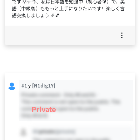
です 💡✨ 今、私は日本語を勉強中（初心者🔰）で、英
語（中級📚）ももっと上手になりたいです！楽しく言
語交換しましょう 🎉💕
#1
y
[N1dIg1Y]
Private comment - Only #0 and #1 -
This comment is not open to the public. This
Private
comment is not open to the public.
Only #0 & #1
#X
private
[private]
This comment is not open to the public.