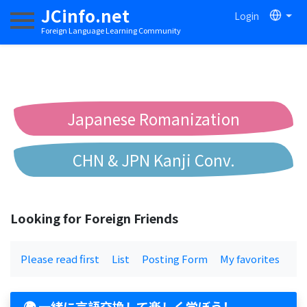
JCinfo.net
Login
Toggle navigation
Foreign Language Learning Community
Japanese Romanization
CHN & JPN Kanji Conv.
Chinese to Pinyin Conv.
Looking for Foreign Friends
Chinese to Bopomofo Conv.
Please read first
List
Posting Form
My favorites
🌍 一緒に言語交換して楽しく学ぼう！