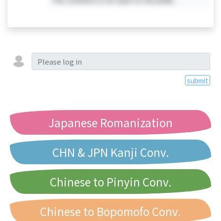
submit
Japanese Romanization
CHN & JPN Kanji Conv.
Chinese to Pinyin Conv.
Chinese to Bopomofo Conv.