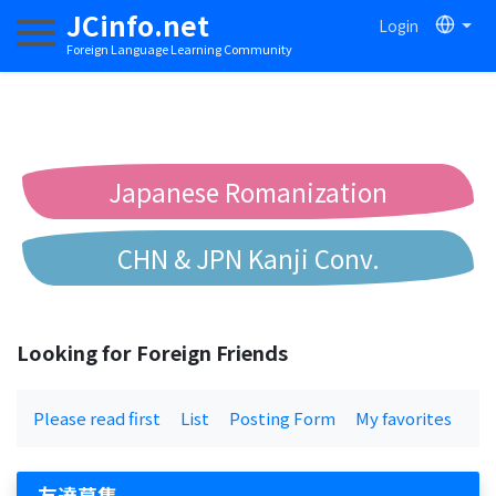
JCinfo.net
Login
Toggle navigation
Foreign Language Learning Community
Japanese Romanization
CHN & JPN Kanji Conv.
Chinese to Pinyin Conv.
Looking for Foreign Friends
Chinese to Bopomofo Conv.
Please read first
List
Posting Form
My favorites
友達募集