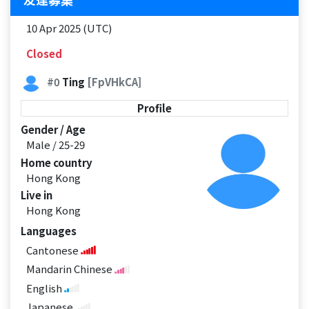
10 Apr 2025 (UTC)
Closed
#0
Ting
[FpVHkCA]
Profile
Gender / Age
Male / 25-29
Home country
Hong Kong
Live in
Hong Kong
Languages
Cantonese
Mandarin Chinese
English
Japanese