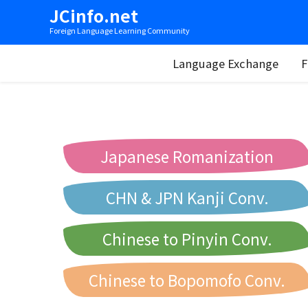
JCinfo.net
Foreign Language Learning Community
Language Exchange
F
Japanese Romanization
CHN & JPN Kanji Conv.
Chinese to Pinyin Conv.
Chinese to Bopomofo Conv.