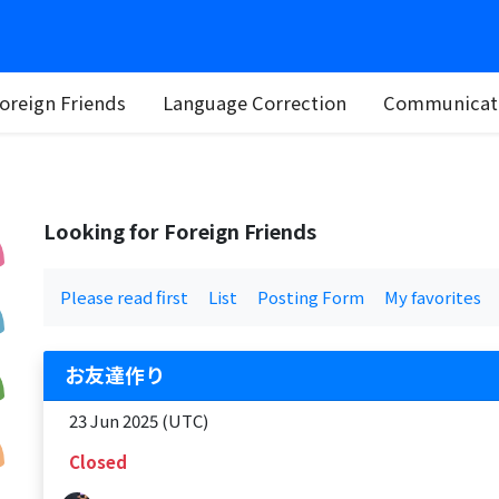
oreign Friends
Language Correction
Communicati
Looking for Foreign Friends
Please read first
List
Posting Form
My favorites
お友達作り
23 Jun 2025 (UTC)
Closed