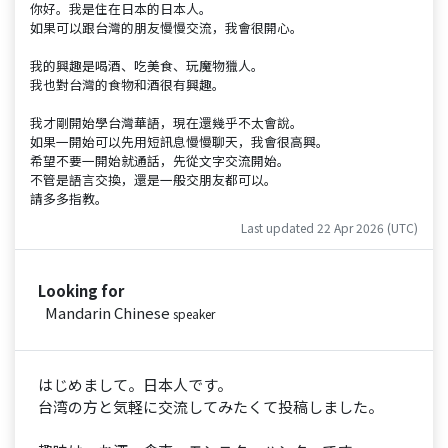
你好。我是住在日本的日本人。
如果可以跟台灣的朋友慢慢交流，我會很開心。
我的興趣是喝酒、吃美食、玩魔物獵人。
我也對台灣的食物和酒很有興趣。
我才剛開始學台灣華語，現在還幾乎不太會說。
如果一開始可以先用短訊息慢慢聊天，我會很高興。
希望不要一開始就通話，先從文字交流開始。
不管是語言交換，還是一般交朋友都可以。
請多多指教。
Last updated 22 Apr 2026 (UTC)
Looking for
Mandarin Chinese
speaker
はじめまして。日本人です。
台湾の方と気軽に交流してみたくて投稿しました。