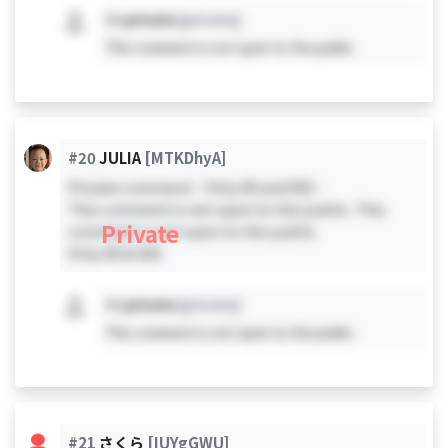
#X
private
[private]
This comment is not open to the public.
#20
JULIA
[MTKDhyA]
Private comment - Only #0 and #20 -
This comment is not open to the public. This
Private
comment is not open to the public.
Only #0 & #20
#X
private
[private]
This comment is not open to the public.
#21
さくら
[IUYgGWU]