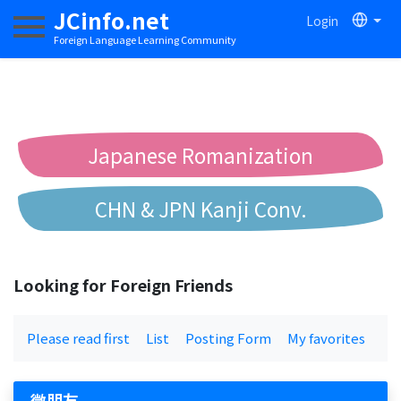
JCinfo.net
Login
Toggle navigation
Foreign Language Learning Community
Japanese Romanization
CHN & JPN Kanji Conv.
Chinese to Pinyin Conv.
Looking for Foreign Friends
Chinese to Bopomofo Conv.
Please read first
List
Posting Form
My favorites
徵朋友