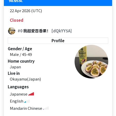
22 Apr 2026 (UTC)
Closed
#0
我超愛百香果！
[dQkYY5A]
Profile
Gender / Age
Male / 45-49
Home country
Japan
Live in
Okayama(Japan)
Languages
Japanese
English
Mandarin Chinese