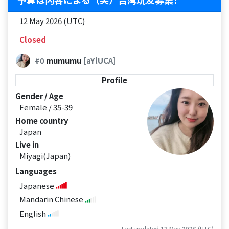
12 May 2026 (UTC)
Closed
#0
mumumu
[aYlUCA]
Profile
Gender / Age
Female / 35-39
Home country
Japan
Live in
Miyagi(Japan)
Languages
Japanese
Mandarin Chinese
English
Last updated 17 May 2026 (UTC)