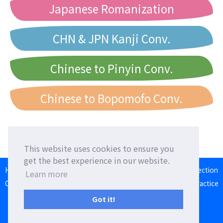
Japanese Romanization
CHN & JPN Kanji Conv.
Chinese to Pinyin Conv.
Chinese to Bopomofo Conv.
This website uses cookies to ensure you
get the best experience in our website.
HOME
Language Exchange
Foreign Friends
Language Correction
Learn more
Communication Square
Converter
Japanese Romaji Input Practice
Japan/Taiwan/Western Calendar
Got it!
Terms of Use
Privacy Policy
Contact Us