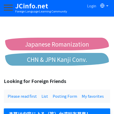
JCinfo.net
Login
Toggle navigation
Foreign Language Learning Community
Japanese Romanization
CHN & JPN Kanji Conv.
Chinese to Pinyin Conv.
Looking for Foreign Friends
Chinese to Bopomofo Conv.
Please read first
List
Posting Form
My favorites
予算は内容による（笑）台湾玩友募集！