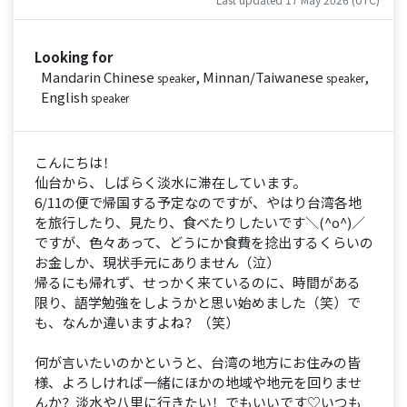
Looking for
Mandarin Chinese
, Minnan/Taiwanese
,
speaker
speaker
English
speaker
こんにちは！
仙台から、しばらく淡水に滞在しています。
6/11の便で帰国する予定なのですが、やはり台湾各地
を旅行したり、見たり、食べたりしたいです＼(^o^)／
ですが、色々あって、どうにか食費を捻出するくらいの
お金しか、現状手元にありません（泣）
帰るにも帰れず、せっかく来ているのに、時間がある
限り、語学勉強をしようかと思い始めました（笑）で
も、なんか違いますよね？（笑）
何が言いたいのかというと、台湾の地方にお住みの皆
様、よろしければ一緒にほかの地域や地元を回りませ
んか？淡水や八里に行きたい！でもいいです♡いつも