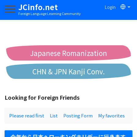
JCinfo.net
Login
Toggle navigation
Foreign Language Learning Community
Japanese Romanization
CHN & JPN Kanji Conv.
Chinese to Pinyin Conv.
Looking for Foreign Friends
Chinese to Bopomofo Conv.
Please read first
List
Posting Form
My favorites
今年から日本へワーキングホリデーに行きます