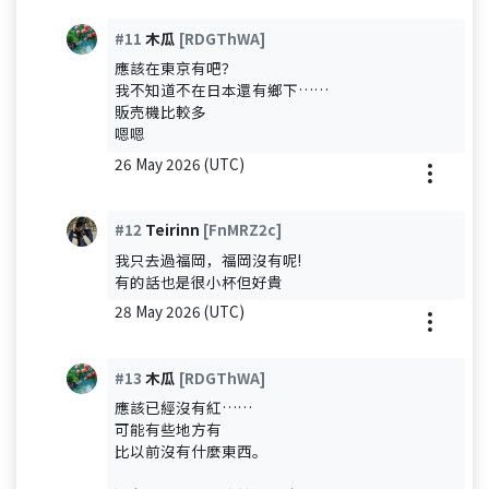
#11
木瓜
[RDGThWA]
應該在東京有吧？
我不知道不在日本還有鄉下……
販売機比較多
嗯嗯
26 May 2026 (UTC)
#12
Teirinn
[FnMRZ2c]
我只去過福岡，福岡沒有呢!
有的話也是很小杯但好貴
28 May 2026 (UTC)
#13
木瓜
[RDGThWA]
應該已經沒有紅……
可能有些地方有
比以前沒有什麼東西。