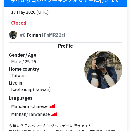
18 May 2026 (UTC)
Closed
#0
Teirinn
[FnMRZ2c]
Profile
Gender / Age
Male / 25-29
Home country
Taiwan
Live in
Kaohsiung(Taiwan)
Languages
Mandarin Chinese
Minnan/Taiwanese
今年から日本へワーキングホリデーに行きます！