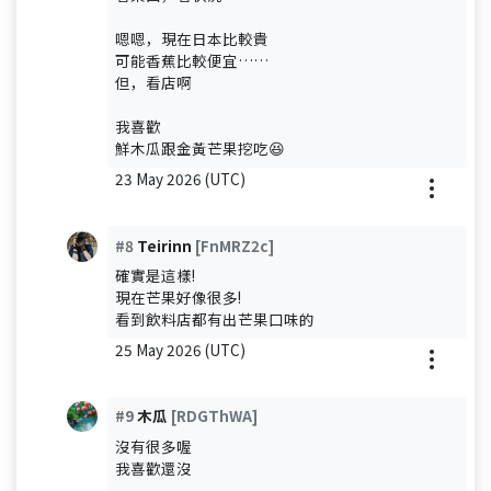
嗯嗯，現在日本比較貴
可能香蕉比較便宜……
但，看店啊
我喜歡
鮮木瓜跟金黃芒果挖吃😆
23 May 2026 (UTC)
#8
Teirinn
[FnMRZ2c]
確實是這樣!
現在芒果好像很多!
看到飲料店都有出芒果口味的
25 May 2026 (UTC)
#9
木瓜
[RDGThWA]
沒有很多喔
我喜歡還沒