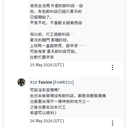
我完全沒用 外面的飲料店…😅
但，有些飲料店已經只夏天的
已經開始了。
平常不吃，不喜歡太甜東西😅
我以前，打工過飲料店…
夏天的開門 那種的班，
上班時一直超熱死，超辛苦……
可能每家 夏天飲料店可能，
比較忙跟辛苦
25 May 2026 (UTC)
#10
Teirinn
[FnMRZ2c]
可能沒有習慣嗎?
去日本後發現沒有飲料店，都是自動販賣機
也是跟台灣不一樣特色的地方之一
之後也要去日本打工
希望可以順利:)
26 May 2026 (UTC)