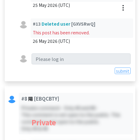
25 May 2026 (UTC)
#13
Deleted user
[GXVSRwQ]
This post has been removed.
26 May 2026 (UTC)
submit
#8
陽
[EBQCBTY]
Private comment - Only #0 and #8 -
This comment is not open to the public. This
Private
comment is not open to the public.
Only #0 & #8