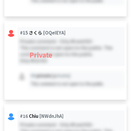
This comment is not open to the public.
#15
さくら
[OQeIEYA]
Private comment - Only #0 and #15 -
This comment is not open to the public. This
Private
comment is not open to the public.
Only #0 & #15
#X
private
[private]
This comment is not open to the public.
#16
Chiu
[NWdnJhA]
Private comment - Only #0 and #16 -
This comment is not open to the public. This