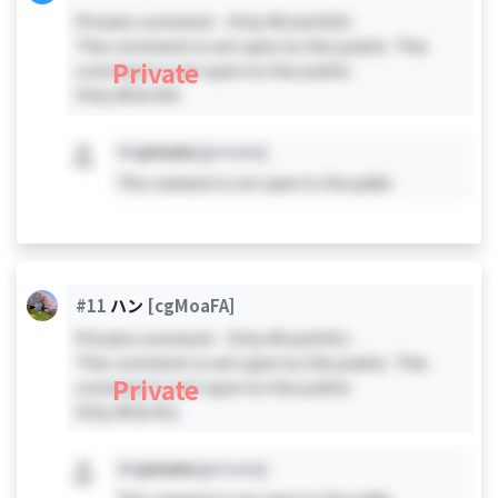
Private comment - Only #0 and #10 -
This comment is not open to the public. This
Private
comment is not open to the public.
Only #0 & #10
#X
private
[private]
This comment is not open to the public.
#11
ハン
[cgMoaFA]
Private comment - Only #0 and #11 -
This comment is not open to the public. This
Private
comment is not open to the public.
Only #0 & #11
#X
private
[private]