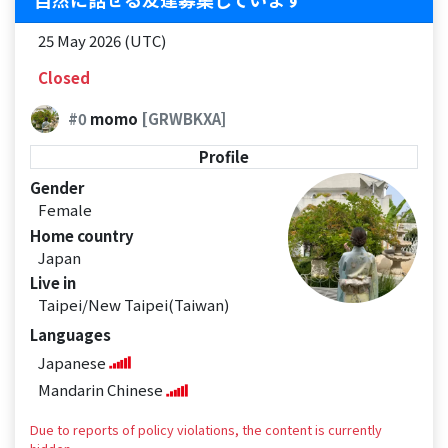
25 May 2026 (UTC)
Closed
#0
momo
[GRWBKXA]
Profile
Gender
Female
Home country
Japan
Live in
Taipei/New Taipei(Taiwan)
Languages
Japanese
Mandarin Chinese
Due to reports of policy violations, the content is currently