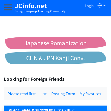
JCinfo.net
Login
Toggle navigation
Foreign Language Learning Community
Japanese Romanization
CHN & JPN Kanji Conv.
Chinese to Pinyin Conv.
Looking for Foreign Friends
Chinese to Bopomofo Conv.
Please read first
List
Posting Form
My favorites
自然に話せる友達募集しています