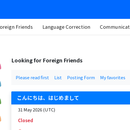
oreign Friends
Language Correction
Communicati
Looking for Foreign Friends
Please read first
List
Posting Form
My favorites
こんにちは、はじめまして
31 May 2026 (UTC)
Closed