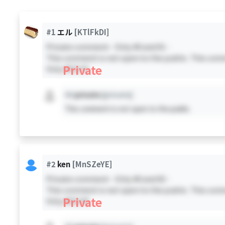
#1
エル
[KTlFkDI]
Private comment - Only #0 and #1 -
This comment is not open to the public. This comm
Private
Only #0 & #1
#X
private
[private]
This comment is not open to the public.
#2
ken
[MnSZeYE]
Private comment - Only #0 and #2 -
This comment is not open to the public. This comm
Private
Only #0 & #2