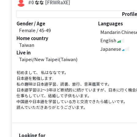
#0
なな
[FRWRaXE]
Profil
Gender / Age
Languages
Female / 45-49
Mandarin Chine
Home country
English
Taiwan
Japanese
Live in
Taipei/New Taipei(Taiwan)
初めまして、 私はななです。
日本語を勉強します.
私の趣味は日本語学習、読書、旅行、音楽鑑賞です。
日本語学習は2～3年ほど断続的に続けていますが、日本に行く機会
仕事もしていて、結婚して子供もいます。
中国語や日本語を学習している方と交流できたら嬉しいです。
読んでいただきありがとうございます。
Looking for