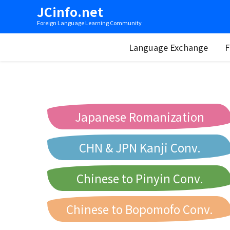
JCinfo.net
Foreign Language Learning Community
Language Exchange
F
Japanese Romanization
CHN & JPN Kanji Conv.
Chinese to Pinyin Conv.
Chinese to Bopomofo Conv.