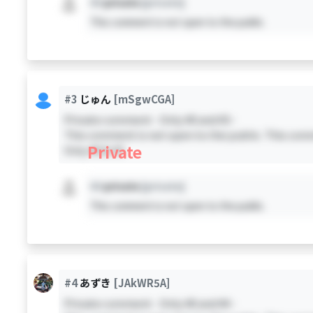
#X
private
[private]
This comment is not open to the public.
#3
じゅん
[mSgwCGA]
Private comment - Only #0 and #3 -
This comment is not open to the public. This comm
Private
Only #0 & #3
#X
private
[private]
This comment is not open to the public.
#4
あずき
[JAkWR5A]
Private comment - Only #0 and #4 -