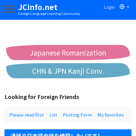
JCinfo.net
Login
Toggle navigation
Foreign Language Learning Community
Japanese Romanization
CHN & JPN Kanji Conv.
Chinese to Pinyin Conv.
Looking for Foreign Friends
Chinese to Bopomofo Conv.
Please read first
List
Posting Form
My favorites
通話で日本語会話を練習したいです！