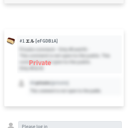
#1
エル
[eFGDB1A]
Private comment - Only #0 and #1 -
This comment is not open to the public. This
Private
comment is not open to the public.
Only #0 & #1
#X
private
[private]
This comment is not open to the public.