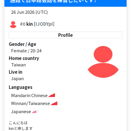
26 Jun 2026 (UTC)
#0
kin
[IJODYpI]
Profile
Gender / Age
Female / 20-24
Home country
Taiwan
Live in
Japan
Languages
Mandarin Chinese
Minnan/Taiwanese
Japanese
こんにちは
kinと申します