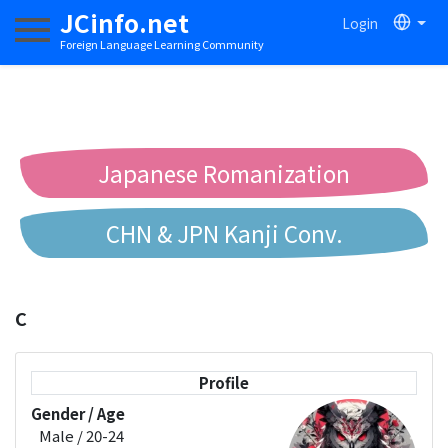
JCinfo.net
Login
Toggle navigation
Foreign Language Learning Community
Japanese Romanization
CHN & JPN Kanji Conv.
Chinese to Pinyin Conv.
C
Chinese to Bopomofo Conv.
Profile
Gender / Age
Male / 20-24