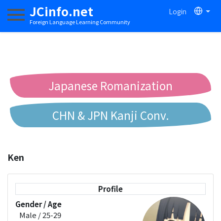
JCinfo.net
Login
Toggle navigation
Foreign Language Learning Community
Japanese Romanization
CHN & JPN Kanji Conv.
Chinese to Pinyin Conv.
Ken
Chinese to Bopomofo Conv.
Profile
Gender / Age
Male / 25-29