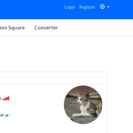
Login
Register
on Square
Converter
e
se
se