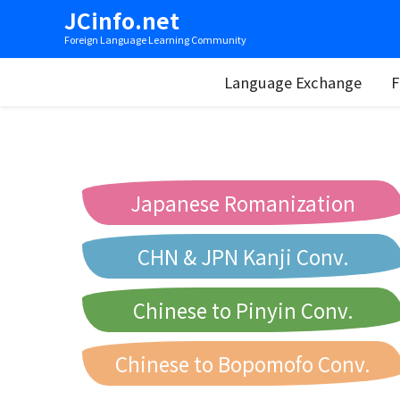
JCinfo.net
Foreign Language Learning Community
Language Exchange
F
Japanese Romanization
CHN & JPN Kanji Conv.
Chinese to Pinyin Conv.
Chinese to Bopomofo Conv.