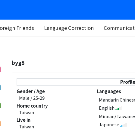
oreign Friends
Language Correction
Communicati
byg8
Profil
Gender / Age
Languages
Male / 25-29
Mandarin Chine
Home country
English
Taiwan
Minnan/Taiwane
Live in
Japanese
Taiwan