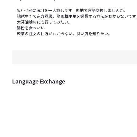
5/3～5/6に深圳を一人旅します。現地で言語交換しませんか。
锦绣中华で东方霓裳、龍鳳舞中華を鑑賞する方法がわからないです
大芬油絵村にも行ってみたい。
腸粉を食べたい
飲茶の注文の仕方がわからない。良い店を知りたい。
Language Exchange