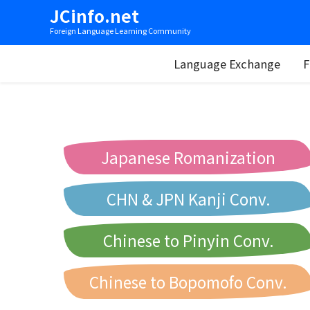
JCinfo.net
Foreign Language Learning Community
Language Exchange
F
Japanese Romanization
CHN & JPN Kanji Conv.
Chinese to Pinyin Conv.
Chinese to Bopomofo Conv.