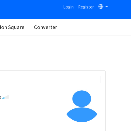
Login
Register
on Square
Converter
e
se