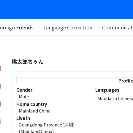
oreign Friends
Language Correction
Communicati
桃太郎ちゃん
Profil
Gender
Languages
Male
Mandarin Chine
Home country
Mainland China
Live in
Guangdong Province[深圳]
(Mainland China)