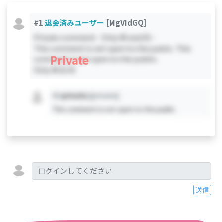
#1
退会済みユーザー
[MgVIdGQ]
Private comment - Only #0 and #1 -
This comment is not open to the public. This
Private
comment is not open to the public.
Only #0 & #1
#X
private
[private]
This comment is not open to the public.
送信