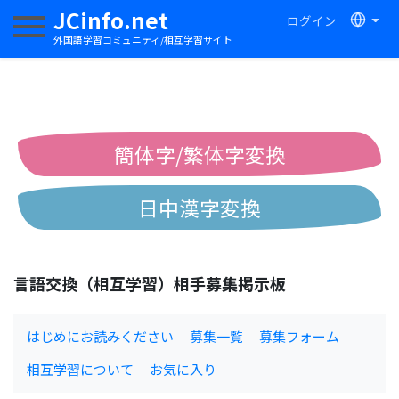
JCinfo.net
ログイン
ナビゲーションを切り替える
外国語学習コミュニティ/相互学習サイト
簡体字/繁体字変換
日中漢字変換
中国語ピンイン変換
言語交換（相互学習）相手募集掲示板
中国語注音変換
はじめにお読みください
募集一覧
募集フォーム
相互学習について
お気に入り