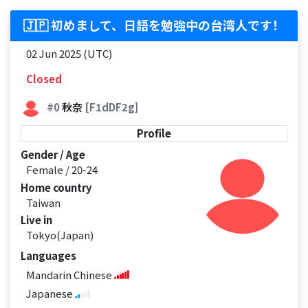
🇯🇵 初めまして、日語を勉強中の台湾人です！
02 Jun 2025 (UTC)
Closed
#0
秋奈
[F1dDF2g]
Profile
Gender / Age
Female / 20-24
Home country
Taiwan
Live in
Tokyo(Japan)
Languages
Mandarin Chinese
Japanese