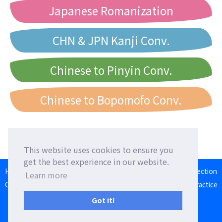
Japanese Romanization
CHN & JPN Kanji Conv.
Chinese to Pinyin Conv.
Chinese to Bopomofo Conv.
This website uses cookies to ensure you
get the best experience in our website.
HOME
Language Exchange
Foreign Friends
Language Correction
Learn more
Communication Square
Converter
Japanese Romaji Input Practice
Japan/Taiwan/Western Calendar
Got it!
Terms of Use
Privacy Policy
Contact Us