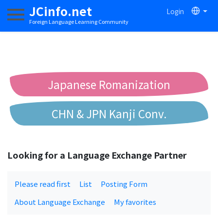
JCinfo.net
Login
Toggle navigation
Foreign Language Learning Community
Japanese Romanization
CHN & JPN Kanji Conv.
Chinese to Pinyin Conv.
Looking for a Language Exchange Partner
Chinese to Bopomofo Conv.
Please read first
List
Posting Form
About Language Exchange
My favorites