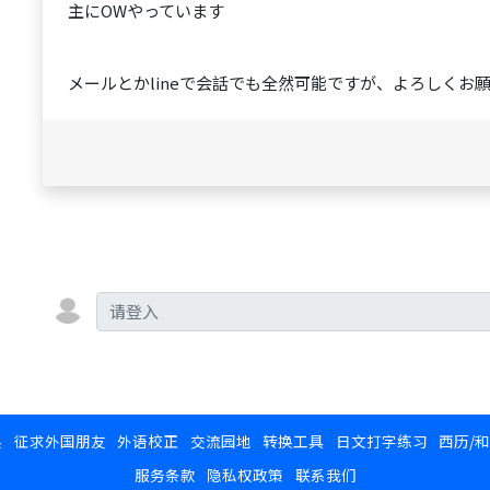
主にOWやっています
メールとかlineで会話でも全然可能ですが、よろしくお
换
征求外国朋友
外语校正
交流园地
转换工具
日文打字练习
西历/
服务条款
隐私权政策
联系我们