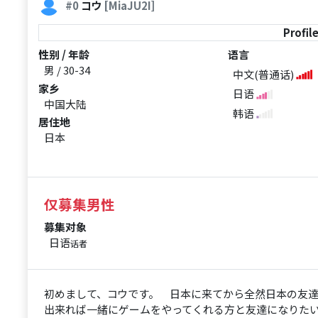
#0
コウ
[MiaJU2I]
Profil
性别 / 年龄
语言
男 / 30-34
中文(普通话)
家乡
日语
中国大陆
韩语
居住地
日本
仅募集男性
募集对象
日语
话者
初めまして、コウです。 日本に来てから全然日本の友
出来れば一緒にゲームをやってくれる方と友達になりた