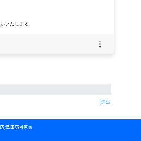
願いいたします。
送出
和历/民国历对照表