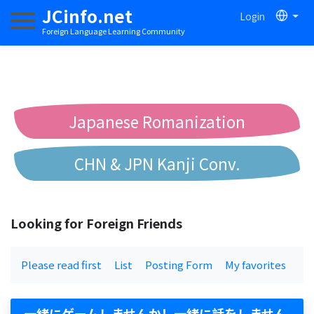
JCinfo.net
Login
Toggle navigation
Foreign Language Learning Community
Japanese Romanization
CHN & JPN Kanji Conv.
Chinese to Pinyin Conv.
Looking for Foreign Friends
Chinese to Bopomofo Conv.
Please read first
List
Posting Form
My favorites
一緒にゲームしませんか！一緒に話をしません