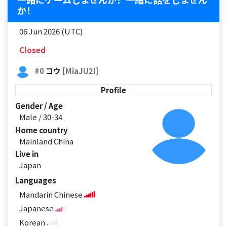
か！
06 Jun 2026 (UTC)
Closed
#0
コウ
[MiaJU2I]
Profile
Gender / Age
Male / 30-34
Home country
Mainland China
Live in
Japan
Languages
Mandarin Chinese
Japanese
Korean