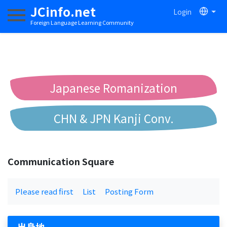
JCinfo.net
Login
Toggle navigation
Foreign Language Learning Community
Japanese Romanization
CHN & JPN Kanji Conv.
Chinese to Pinyin Conv.
Communication Square
Chinese to Bopomofo Conv.
Please read first
List
Posting Form
出身地