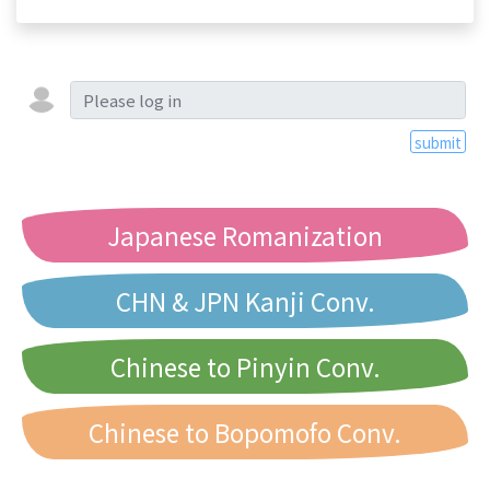
submit
Japanese Romanization
CHN & JPN Kanji Conv.
Chinese to Pinyin Conv.
Chinese to Bopomofo Conv.