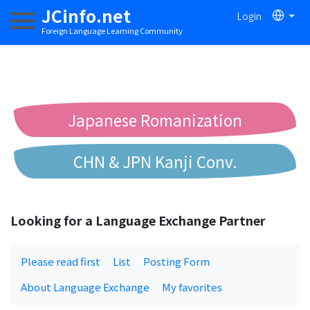
JCinfo.net
Login
Toggle navigation
Foreign Language Learning Community
Japanese Romanization
CHN & JPN Kanji Conv.
Chinese to Pinyin Conv.
Looking for a Language Exchange Partner
Chinese to Bopomofo Conv.
Please read first
List
Posting Form
About Language Exchange
My favorites