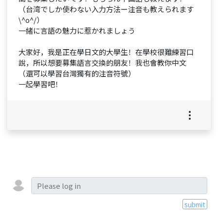
（台湾でしか使わない入力方法ー注音も教えられます
\^o^/）
一緒に言語の魅力に惹かれましょう
大家好，我是正在學日文的大學生！在學校很難練習口
說，所以想要募集語言交換的朋友！我也會教你中文
（還可以學習台灣獨有的注音符號）
一起學習吧！
submit