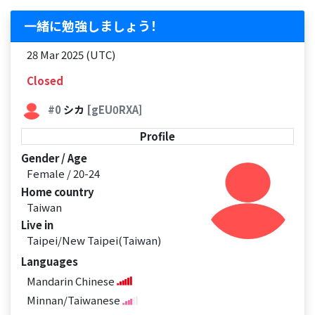
一緒に勉強しましょう！
28 Mar 2025 (UTC)
Closed
#0
シカ
[gEU0RXA]
Profile
Gender / Age
Female / 20-24
Home country
Taiwan
Live in
Taipei/New Taipei(Taiwan)
Languages
Mandarin Chinese
Minnan/Taiwanese