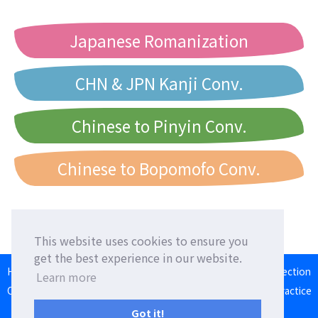
Japanese Romanization
CHN & JPN Kanji Conv.
Chinese to Pinyin Conv.
Chinese to Bopomofo Conv.
This website uses cookies to ensure you
get the best experience in our website.
HOME
Language Exchange
Foreign Friends
Language Correction
Learn more
Communication Square
Converter
Japanese Romaji Input Practice
Japan/Taiwan/Western Calendar
Got it!