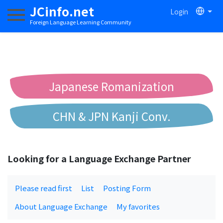
JCinfo.net
Login
Toggle navigation
Foreign Language Learning Community
Japanese Romanization
CHN & JPN Kanji Conv.
Chinese to Pinyin Conv.
Looking for a Language Exchange Partner
Chinese to Bopomofo Conv.
Please read first
List
Posting Form
About Language Exchange
My favorites