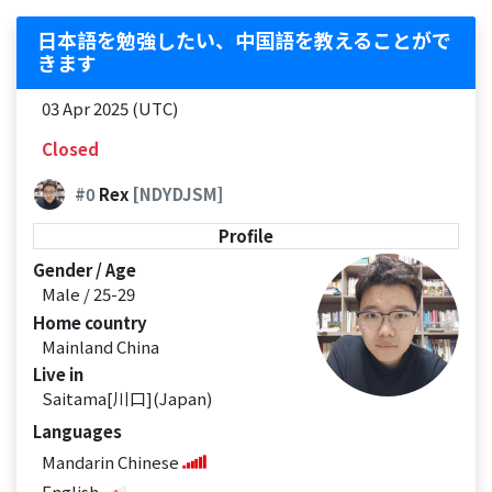
日本語を勉強したい、中国語を教えることがで
きます
03 Apr 2025 (UTC)
Closed
#0
Rex
[NDYDJSM]
Profile
Gender / Age
Male / 25-29
Home country
Mainland China
Live in
Saitama[川口](Japan)
Languages
Mandarin Chinese
English