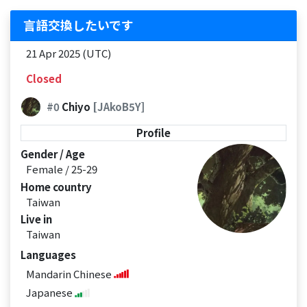
言語交換したいです
21 Apr 2025 (UTC)
Closed
#0
Chiyo
[JAkoB5Y]
Profile
Gender / Age
Female / 25-29
Home country
Taiwan
Live in
Taiwan
Languages
Mandarin Chinese
Japanese