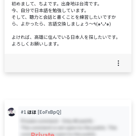
初めまして、ちよです。出身地は台湾です。
今、自分で日本語を勉強しています。
そして、聴力と会話と書くことを練習したいですか
ら、よかったら、言語交換しましょう～٩(๑❛ᴗ❛๑)
よければ、高雄に住んでいる日本人を探したいです。
よろしくお願いします。
#1
ほほ
[EoFxBpQ]
Private comment - Only #0 and #1 -
This comment is not open to the public. This
Private
comment is not open to the public.