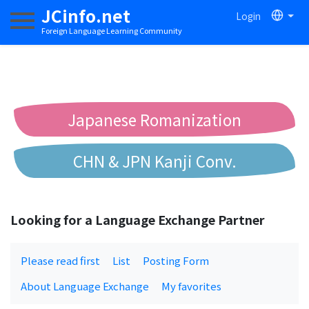
JCinfo.net
Login
Toggle navigation
Foreign Language Learning Community
Japanese Romanization
CHN & JPN Kanji Conv.
Chinese to Pinyin Conv.
Looking for a Language Exchange Partner
Chinese to Bopomofo Conv.
Please read first
List
Posting Form
About Language Exchange
My favorites