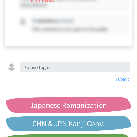
Only #0 & #1
#X
private
[private]
This comment is not open to the public.
submit
Japanese Romanization
CHN & JPN Kanji Conv.