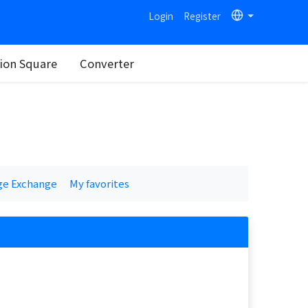
Login
Register
on Square
Converter
ge Exchange
My favorites