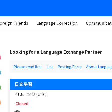
oreign Friends
Language Correction
Communicati
Looking for a Language Exchange Partner
Please read first
List
Posting Form
About Langua
日文學習
01 Jun 2025 (UTC)
Closed