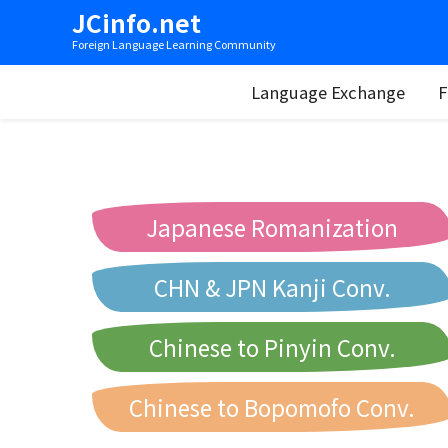
JCinfo.net
Foreign Language Learning Community
Language Exchange
F
Japanese Romanization
CHN & JPN Kanji Conv.
Chinese to Pinyin Conv.
Chinese to Bopomofo Conv.