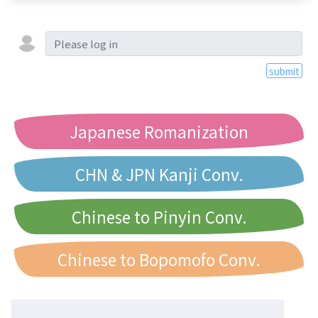
submit
Japanese Romanization
CHN & JPN Kanji Conv.
Chinese to Pinyin Conv.
Chinese to Bopomofo Conv.