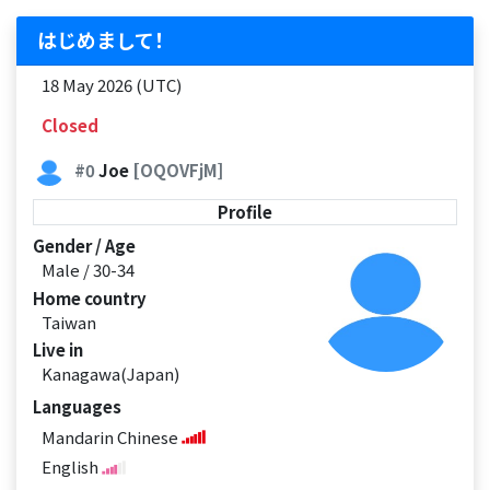
はじめまして！
18 May 2026 (UTC)
Closed
#0
Joe
[OQOVFjM]
Profile
Gender / Age
Male / 30-34
Home country
Taiwan
Live in
Kanagawa(Japan)
Languages
Mandarin Chinese
English