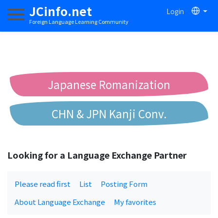
JCinfo.net
Login
Toggle navigation
Foreign Language Learning Community
Japanese Romanization
CHN & JPN Kanji Conv.
Chinese to Pinyin Conv.
Looking for a Language Exchange Partner
Chinese to Bopomofo Conv.
Please read first
List
Posting Form
About Language Exchange
My favorites