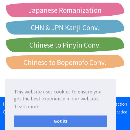
Japanese Romanization
CHN & JPN Kanji Conv.
Chinese to Pinyin Conv.
Chinese to Bopomofo Conv.
This website uses cookies to ensure you
get the best experience in our website.
HOME
Language Exchange
Foreign Friends
Language Correction
Learn more
Communication Square
Converter
Japanese Romaji Input Practice
Japan/Taiwan/Western Calendar
Got it!
Terms of Use
Privacy Policy
Contact Us