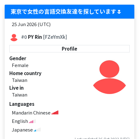
東京で女性の言語交換友達を探しています🌷
25 Jun 2026 (UTC)
#0
PY Rin
[FZeYmXk]
Profile
Gender
Female
Home country
Taiwan
Live in
Taiwan
Languages
Mandarin Chinese
English
Japanese
Last updated 26 Oct 2022 (UTC)