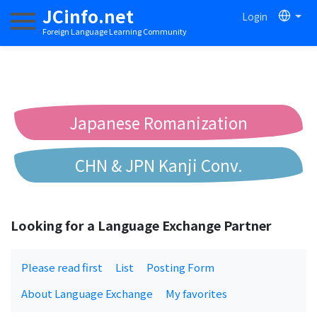
JCinfo.net
Login
Toggle navigation
Foreign Language Learning Community
Japanese Romanization
CHN & JPN Kanji Conv.
Chinese to Pinyin Conv.
Looking for a Language Exchange Partner
Chinese to Bopomofo Conv.
Please read first
List
Posting Form
About Language Exchange
My favorites