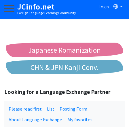
JCinfo.net
Login
Toggle navigation
Foreign Language Learning Community
Japanese Romanization
CHN & JPN Kanji Conv.
Chinese to Pinyin Conv.
Looking for a Language Exchange Partner
Chinese to Bopomofo Conv.
Please read first
List
Posting Form
About Language Exchange
My favorites