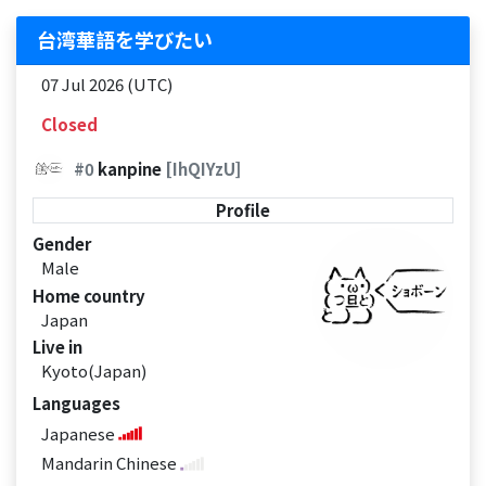
台湾華語を学びたい
07 Jul 2026 (UTC)
Closed
#0
kanpine
[IhQIYzU]
Profile
Gender
Male
Home country
Japan
Live in
Kyoto(Japan)
Languages
Japanese
Mandarin Chinese