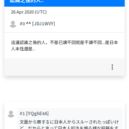
26 Apr 2020 (UTC)
#0
^^
[JDJ1WVY]
這邊認識之後的人，不是已讀不回就是不讀不回....是日本
人本性還是...
#1
[YQghE4A]
文面から察するに日本人からスルーされたっぽいけ
ど、だからと言って日本人叩きを煽る様な投稿をす