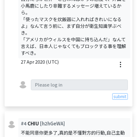
小馬鹿にしたり非難するメッセージ増えているか
ら。
「使ったマスクを炊飯器に入れればきれいになる
よ」なんて言う前に、まず自分が衛生知識学ぶべ
き。
「アメリカがウィルスを中国に持ち込んだ」なんて
言えば、日本人じゃなくてもブロックする事を理解
すべき。
27 Apr 2020 (UTC)
submit
#4
CHIU
[h2hGeWA]
不能同意你更多了,真的是不懂對方的行動,自己主動