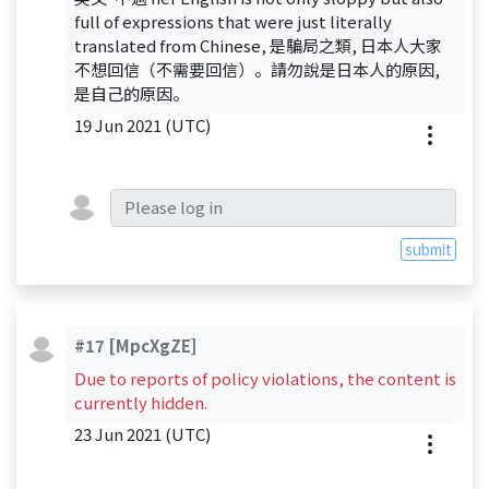
full of expressions that were just literally
translated from Chinese, 是騙局之類, 日本人大家
不想回信（不需要回信）。請勿說是日本人的原因,
是自己的原因。
19 Jun 2021 (UTC)
submit
#17
[MpcXgZE]
Due to reports of policy violations, the content is
currently hidden.
23 Jun 2021 (UTC)