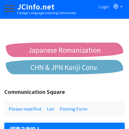
JCinfo.net
Login
Toggle navigation
Foreign Language Learning Community
Japanese Romanization
CHN & JPN Kanji Conv.
Chinese to Pinyin Conv.
Communication Square
Chinese to Bopomofo Conv.
Please read first
List
Posting Form
認識之後的人..