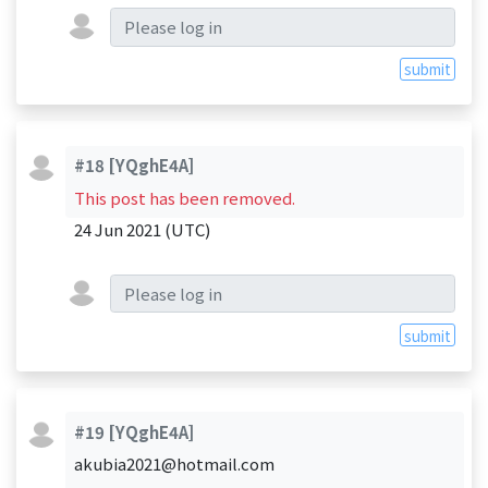
submit
#18
[YQghE4A]
This post has been removed.
24 Jun 2021 (UTC)
submit
#19
[YQghE4A]
akubia2021@hotmail.com