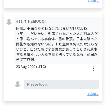
submit
#11
↑
[IghIUQQ]
同感。不満なら使わなければ良いだけだよね
（笑） だいたい、返事くれなかった人が日本人だ
と思い込んでいる事自体、愚の骨頂。日本人騙った
同胞かも知れないのに。トピ主共々何人だか知らな
いけど、自分たちは全員誠意があって１００％返事
する素晴らしい人たちだと思っているなら、頭弱過
ぎて可哀想。
23 Aug 2020 (UTC)
submit