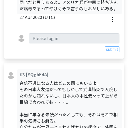
同じだと思うあるよ。アメリカ兵が中国に持ち込ん
だ病毒あるってやけくそで言うのもおかしいある。
27 Apr 2020 (UTC)
submit
#3
[YQghE4A]
音信不通になる人はどこの国にもいるよ。
その日本人友達だってもしかして武漢肺炎で入院し
たのかも知れないし、日本人の本性云々って上から
目線で言われても・・・。
本当に単なる未読だったとしても、それはそれで相
手の気持ちも解る。
自分たちが世界一と言わんばかりの態度で、外国を