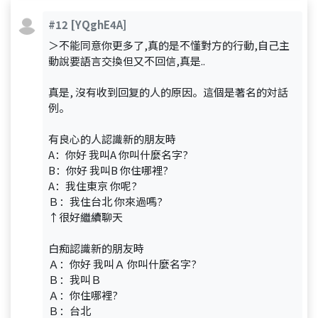
#12
[YQghE4A]
＞不能同意你更多了,真的是不懂對方的行動,自己主
動說要語言交換但又不回信,真是..
真是, 沒有收到回复的人的原因。這個是著名的対話
例。
有良心的人認識新的朋友時
A：你好 我叫A 你叫什麼名字?
B：你好 我叫B 你住哪裡?
A：我住東京 你呢?
Ｂ：我住台北 你來過嗎?
↑很好繼續聊天
白痴認識新的朋友時
Ａ：你好 我叫Ａ 你叫什麼名字?
Ｂ：我叫Ｂ
Ａ：你住哪裡?
Ｂ：台北