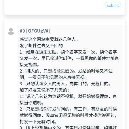
submit
#9
[QFGUgVA]
感觉这个网站主要就这几种人。
发了邮件过去又不回的：
1：经常在这里发贴，换个名字又发一次，换个名字
又发一次。早已收过你邮件，一看见你的邮件地址直
接无视你。
2：挑人的，只想找能见面的。发贴的时候又不注
明，一看见不能见面的人直接无视。
3：只想认识女人的男人，肉体目的，光棍目的。
加了好友又说不了几天的：
1：说了几句认为你话不投机，就开始懒得理你，直
接当你透明。
2：只是想找你打发时间的。有工作，有朋友的时候
就懒得回你，没事做闲得无聊的时候才找你说两句，
打发一下无聊时间。
3：嘴上说想学中文的，其实压根没啥兴趣，纯粹好